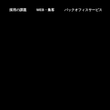
採用の課題
WEB・集客
バックオフィスサービス
プトエンジニア
プトエンジニアとは？仕事内容・年収・必要スキルを徹底解説