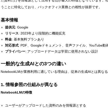
た資料だけを情報源として活用する点が最大の特徴となっています。
うことに特化しており、バックオフィス業務との相性が抜群です。
基本情報
令和8年4月の有効求人
提供元
: Google
リリース
: 2023年より段階的に機能拡充
料金
: 基本無料プランあり
生成AI
対応形式
: PDF、Googleドキュメント、音声ファイル、YouTub
プライバシー
: アップロードデータは学習に使用されない設計
一般的な生成AIとの3つの違い
NotebookLMが業務利用に適している理由は、従来の生成AIとは異
1. 情報参照の仕組みが異なる
NotebookLMの特徴
生成AI時代が来た——Ch
ユーザーがアップロードした資料のみを情報源とする