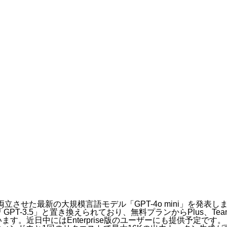
ラマー
ラマーになる方法を解説！仕事内容・年収・必要スキルが1記事
連情報
を両立させた最新の大規模言語モデル「GPT-4o mini」を発表し
GPT-3.5」と置き換えられており、無料プランからPlus、Tea
。近日中にはEnterprise版のユーザーにも提供予定です。