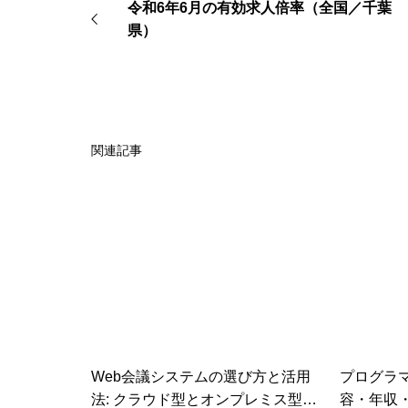
令和6年6月の有効求人倍率（全国／千葉
県）
採用関
関連記事
令和8
企業理
Web会議システムの選び方と活用
プログラ
法: クラウド型とオンプレミス型の
容・年収