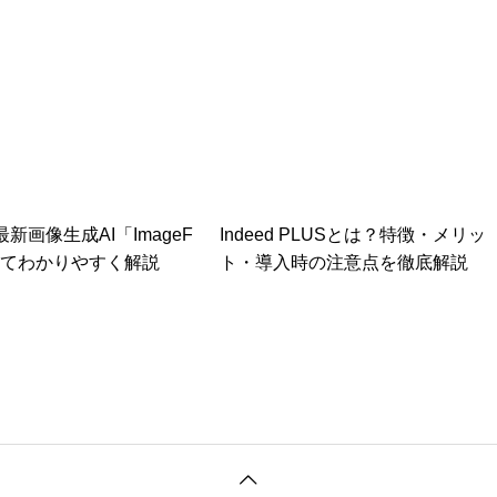
業の企業理念を徹底解説｜経営・採用・ブランディングに活か
の最新画像生成AI「ImageF
Indeed PLUSとは？特徴・メリッ
いてわかりやすく解説
ト・導入時の注意点を徹底解説