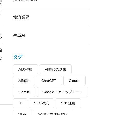
可
来
力
物流業界
最新動向と千葉県の状況
み
生成AI
や
た
合
タグ
な
AIの特徴
AI時代の到来
AI解説
ChatGPT
Claude
Gemini
Googleコアアップデート
IT
SEO対策
SNS運用
がら、今さら聞けない基本を整理する
Web
WEB広告運用代行