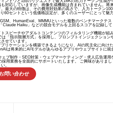
キストウィンドウと1回のリクエストで最大16Kの出力トークン生成が
識も対応していますが、画像生成機能は含まれていません。将
。最大の特徴は、その費用対効果の高さで、入力トークン100
たり60セントという低価格設定が、多くのユーザーにとって魅
SM、HumanEval、MMMUといった複数のベンチマークテス
年4月の有効求人倍率を読み解く｜採用担当者が知っておくべき
opicの「Claude Haiku」などの競合モデルを上回るスコアを記録して
イトスピーチやアダルトコンテンツのフィルタリング機能が組
miniでは「指示階層方式」を採用し、プロンプトインジェクション
上させています。
アプリケーションを構築できるようになり、AIの民主化に向け
I
nAIは将来的にAIモデルがあらゆるアプリやウェブサイトに統
ウェブ制作・SEO対策・ウェブマーケティング・求人広告運用
の採用業務を全面的にサポートいたします。 ご興味がありまし
さい。
お問い合わせ
時代が来た——ChatGPT・Claude・Geminiを比較しな