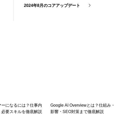
2024年8月のコアアップデート
連情報
年3月の有効求人倍率を読み解く｜採用担当者が知っておくべき
念
マーになるには？仕事内
Google AI Overviewとは？仕組み
・必要スキルを徹底解説
影響・SEO対策まで徹底解説