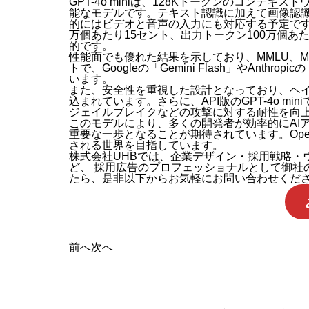
GPT-4o miniは、128Kトークンのコンテ
能なモデルです。テキスト認識に加えて画像認
的にはビデオと音声の入力にも対応する予定です
万個あたり15セント、出力トークン100万個あ
的です。
性能面でも優れた結果を示しており、MMLU、MG
令和8
トで、Googleの「Gemini Flash」やAnthr
います。
また、安全性を重視した設計となっており、ヘ
込まれています。さらに、API版のGPT-4o 
ジェイルブレイクなどの攻撃に対する耐性を向
このモデルにより、多くの開発者が効率的にAI
生成A
重要な一歩となることが期待されています。Ope
される世界を目指しています。
株式会社UHBでは、企業デザイン・採用戦略・
ど、 採用広告のプロフェッショナルとして御社
たら、是非以下からお気軽にお問い合わせくだ
前へ
次へ
生成AI