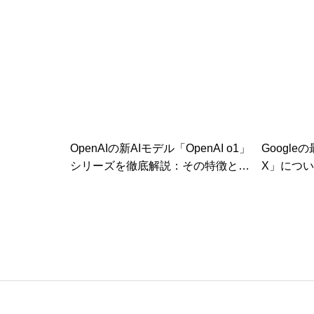
違いとメリット
有名企
OpenAIの新AIモデル「OpenAI o1」
Google
シリーズを徹底解説：その特徴と活
X」につ
用方法、GPT-4oとの違いに迫る