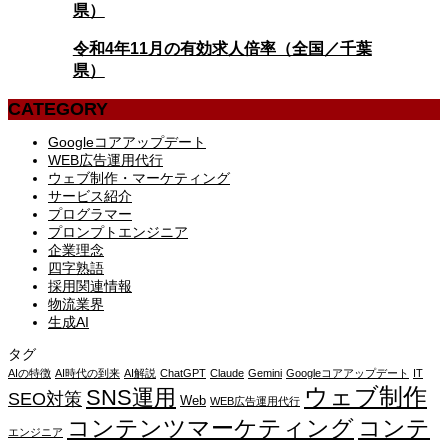
県）
令和4年11月の有効求人倍率（全国／千葉
県）
CATEGORY
Googleコアアップデート
WEB広告運用代行
ウェブ制作・マーケティング
サービス紹介
プログラマー
プロンプトエンジニア
企業理念
四字熟語
採用関連情報
物流業界
生成AI
タグ
AIの特徴
AI時代の到来
AI解説
ChatGPT
Claude
Gemini
Googleコアアップデート
IT
ウェブ制作
SNS運用
SEO対策
Web
WEB広告運用代行
コンテンツマーケティング
コンテ
エンジニア