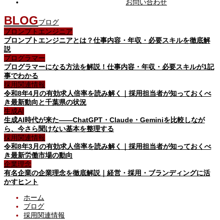
お問い合わせ
BLOG
ブログ
プロンプトエンジニア
プロンプトエンジニアとは？仕事内容・年収・必要スキルを徹底解
説
プログラマー
プログラマーになる方法を解説！仕事内容・年収・必要スキルが1記
事でわかる
採用関連情報
令和8年4月の有効求人倍率を読み解く｜採用担当者が知っておくべ
き最新動向と千葉県の状況
生成AI
生成AI時代が来た——ChatGPT・Claude・Geminiを比較しなが
ら、今さら聞けない基本を整理する
採用関連情報
令和8年3月の有効求人倍率を読み解く｜採用担当者が知っておくべ
き最新労働市場の動向
企業理念
有名企業の企業理念を徹底解説｜経営・採用・ブランディングに活
かすヒント
ホーム
ブログ
採用関連情報