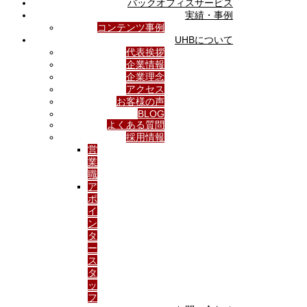
バックオフィスサービス
実績・事例
コンテンツ事例
UHBについて
代表挨拶
企業情報
企業理念
アクセス
お客様の声
BLOG
よくある質問
採用情報
営
業
職
ア
ポ
イ
ン
タ
ー
ス
タ
ッ
フ