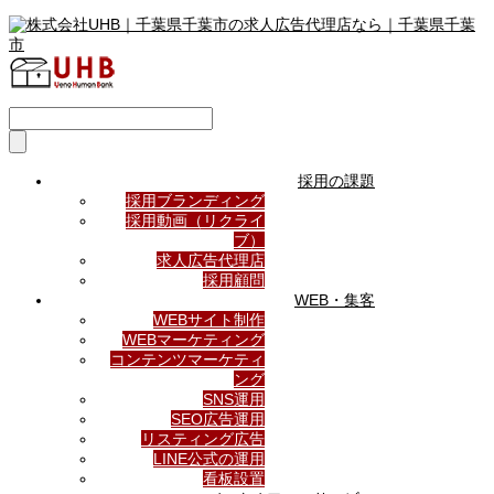
採用の課題
採用ブランディング
採用動画（リクライ
ブ）
求人広告代理店
採用顧問
WEB・集客
WEBサイト制作
WEBマーケティング
コンテンツマーケティ
ング
SNS運用
SEO広告運用
リスティング広告
LINE公式の運用
看板設置